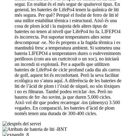
segur. En realitat és el més segur de qualsevol tipus. En
general, les bateries de LifePo4 tenen la química de liti
més segura. Per què? Perquè el fosfat de ferro de liti té
una millor estabilitat tèrmica i estructural. Això és una
cosa de plom àcid i la majoria dels altres tipus de
bateries no tenen al nivell que LifePo4 ho fa. LIFEPO4
és incorrecta. Pot suportar temperatures altes sense
descomposar -se. No és propens a la fugida tèrmica i es
mantindrà fresc a temperatura ambient. Si sotmeteu una
bateria LIFEPO4 a temperatures dures o esdeveniments
perillosos (com ara un curtcircuit o un xoc), no iniciarà
un incendi ni explotarà. Per a aquells que utilitzen
bateries de LifePo4 de cicle profund cada dia als carros
de golf, aquest fet és reconfortant. Però la seva facilitat
ecològica no s’atura aquí. A diferència de les bateries de
liti de l’àcid de plom i l’òxid de níquel, no són tòxiques
i no es filtraran. També podeu reciclar -los. Però no
haureu de fer -ho sovint, ja que duren 5.000 cicles.
Això vol dir que podeu recarregar -los (almenys) 3.500
vegades. En comparació, les bateries d’àcid de plom
només tenen una durada de 300-400 cicles.