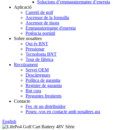
Solucions d’emmagatzematge d’energia
Aplicació
Carretó de golf
Ascensor de la forquilla
Ascensor de tisora
Emmagatzematge d'energia
Potència portàtil
Sobre nosaltres
Qui és BNT
Pressionar
Tecnologia BNT
Tour de fàbrica
Recolzament
Servei OEM
Descàrregues
Política de garantia
Registre de garantia
Bnt cura
Preguntes freqüents
Contacte
Fes -te un distribuïdor
Poseu -vos en contacte amb nosaltres ara
English