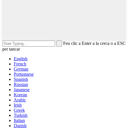
Feu clic a Enter a la cerca o a ESC
per tancar
English
French
German
Portuguese
Spanish
Russian
Japanese
Korean
Arabic
Irish
Greek
Turkish
Italian
Danish