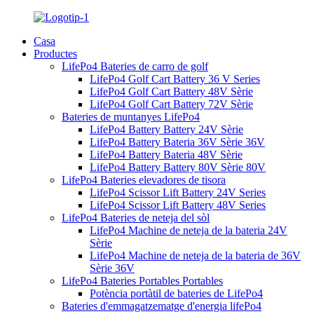
Casa
Productes
LifePo4 Bateries de carro de golf
LifePo4 Golf Cart Battery 36 V Series
LifePo4 Golf Cart Battery 48V Sèrie
LifePo4 Golf Cart Battery 72V Sèrie
Bateries de muntanyes LifePo4
LifePo4 Battery Battery 24V Sèrie
LifePo4 Battery Bateria 36V Sèrie 36V
LifePo4 Battery Bateria 48V Sèrie
LifePo4 Battery Battery 80V Sèrie 80V
LifePo4 Bateries elevadores de tisora
LifePo4 Scissor Lift Battery 24V Series
LifePo4 Scissor Lift Battery 48V Series
LifePo4 Bateries de neteja del sòl
LifePo4 Machine de neteja de la bateria 24V
Sèrie
LifePo4 Machine de neteja de la bateria de 36V
Sèrie 36V
LifePo4 Bateries Portables Portables
Potència portàtil de bateries de LifePo4
Bateries d'emmagatzematge d'energia lifePo4