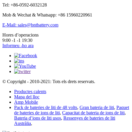
Tel: +86-0592-6032128
Mob & Wechat & Whatsapp: +86 15960220961
E-Mail: sales@bntbattery.com
Hores d’operacions
9:00 -1 -1 19:30
Informeu -ho ara
© Copyright - 2010-2021: Tots els drets reservats.
Productes calents
Mapa del lloc
Amp Mobile
Pack de bateries de liti de 48 volts
,
Gran bateria de liti
,
Paquet
de bateries de ions de liti
,
Capacitat de bateria de ions de liti
,
Bateria d’ions de liti usos
,
Ressenyes de bateries de liti
Austràlia
,