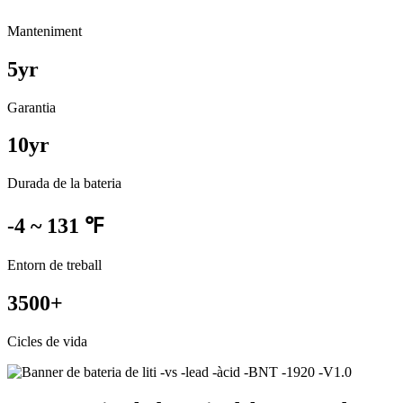
Manteniment
5
yr
Garantia
10
yr
Durada de la bateria
-4 ~ 131 ℉
Entorn de treball
3500
+
Cicles de vida